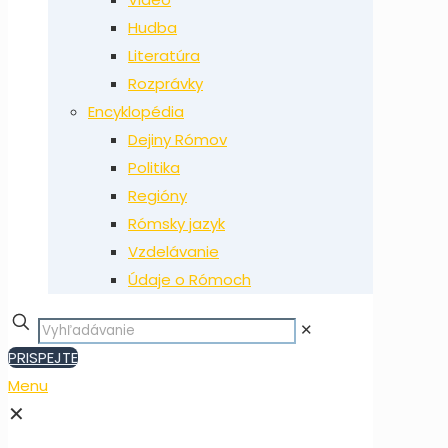
Hudba
Literatúra
Rozprávky
Encyklopédia
Dejiny Rómov
Politika
Regióny
Rómsky jazyk
Vzdelávanie
Údaje o Rómoch
✕
PRISPEJTE
Menu
✕