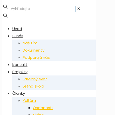
✕
Úvod
O nás
Náš tím
Dokumenty
Podporujú nás
Kontakt
Projekty
Farebný svet
Letná škola
Články
Kultúra
Osobnosti
Video