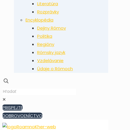
Literatúra
Rozprávky
Encyklopédia
Dejiny Rómov
Politika
Regióny
Rómsky jazyk
Vzdelávanie
Údaje o Rómoch
✕
PRISPEJTE
DOBROVOĽNÍCTVO