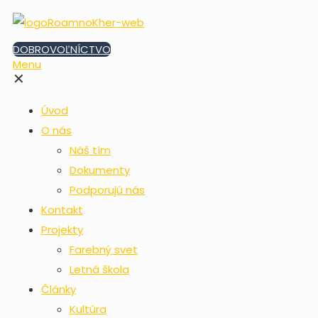
DOBROVOĽNÍCTVO
Menu
✕
Úvod
O nás
Náš tím
Dokumenty
Podporujú nás
Kontakt
Projekty
Farebný svet
Letná škola
Články
Kultúra