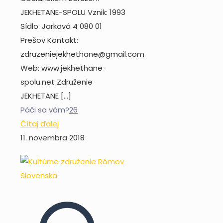
JEKHETANE-SPOLU Vznik: 1993
Sídlo: Jarková 4 080 01
Prešov Kontakt:
zdruzeniejekhethane@gmail.com
Web: www.jekhethane-
spolu.net Združenie
JEKHETANE
[…]
Páči sa vám?
26
Čítaj ďalej
11. novembra 2018