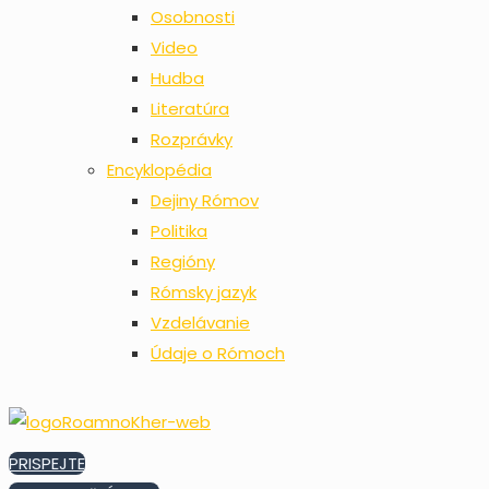
Osobnosti
Video
Hudba
Literatúra
Rozprávky
Encyklopédia
Dejiny Rómov
Politika
Regióny
Rómsky jazyk
Vzdelávanie
Údaje o Rómoch
PRISPEJTE