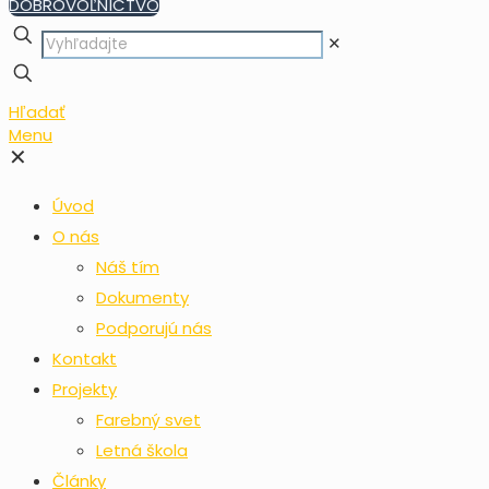
DOBROVOĽNÍCTVO
✕
Hľadať
Menu
✕
Úvod
O nás
Náš tím
Dokumenty
Podporujú nás
Kontakt
Projekty
Farebný svet
Letná škola
Články