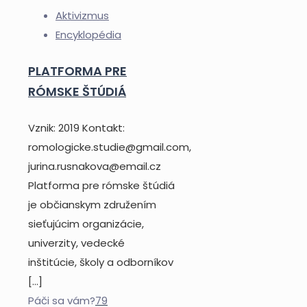
Aktivizmus
Encyklopédia
PLATFORMA PRE
RÓMSKE ŠTÚDIÁ
Vznik: 2019 Kontakt:
romologicke.studie@gmail.com,
jurina.rusnakova@email.cz
Platforma pre rómske štúdiá
je občianskym združením
sieťujúcim organizácie,
univerzity, vedecké
inštitúcie, školy a odborníkov
[…]
Páči sa vám?
79