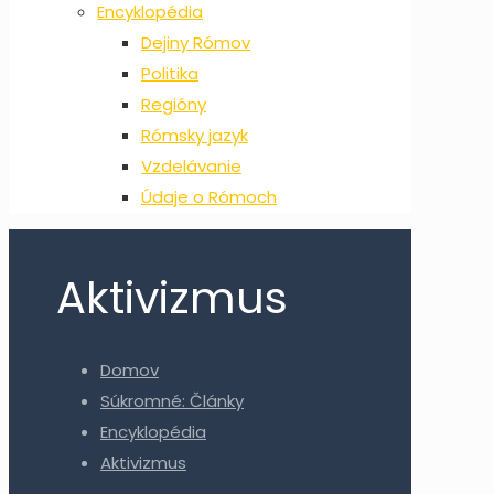
Encyklopédia
Dejiny Rómov
Politika
Regióny
Rómsky jazyk
Vzdelávanie
Údaje o Rómoch
Aktivizmus
Domov
Súkromné: Články
Encyklopédia
Aktivizmus