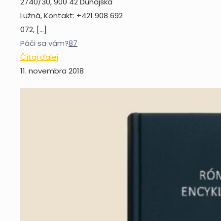
2740/30, 900 42 Dunajská
Lužná, Kontakt: +421 908 692
072,
[…]
Páči sa vám?
87
Čítaj ďalej
11. novembra 2018