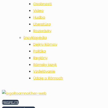
Osobnosti
Video
Hudba
Literatúra
Rozprávky
Encyklopédia
Dejiny Rómov
Politika
Regióny
Rómsky jazyk
Vzdelávanie
Údaje o Rómoch
PRISPEJTE