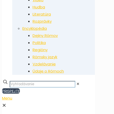
Hudba
Literatúra
Rozprávky
Encyklopédia
Dejiny Rómov
Politika
Regióny
Rómsky jazyk
Vzdelávanie
Údaje o Rómoch
✕
PRISPEJTE
Menu
✕