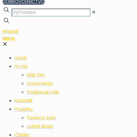
DOBROVOĽNÍCTVO
✕
Hľadať
Menu
✕
Úvod
O nás
Náš tím
Dokumenty
Podporujú nás
Kontakt
Projekty
Farebný svet
Letná škola
Články