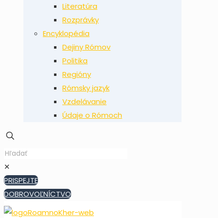
Literatúra
Rozprávky
Encyklopédia
Dejiny Rómov
Politika
Regióny
Rómsky jazyk
Vzdelávanie
Údaje o Rómoch
✕
PRISPEJTE
DOBROVOĽNÍCTVO