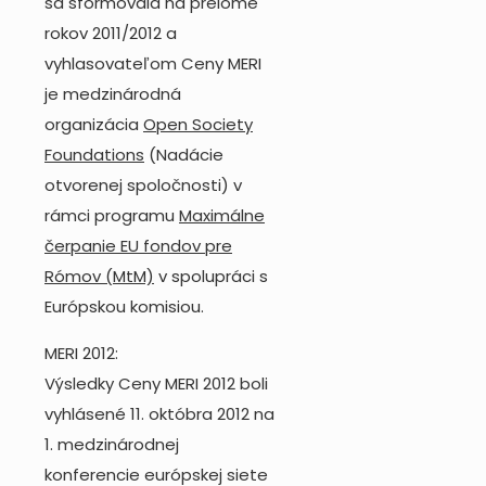
sa sformovala na prelome
rokov 2011/2012 a
vyhlasovateľom Ceny MERI
je medzinárodná
organizácia
Open Society
Foundations
(Nadácie
otvorenej spoločnosti) v
rámci programu
Maximálne
čerpanie EU fondov pre
Rómov (MtM)
v spolupráci s
Európskou komisiou.
MERI 2012:
Výsledky Ceny MERI 2012 boli
vyhlásené 11. októbra 2012 na
1. medzinárodnej
konferencie európskej siete