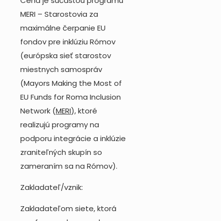
Cena je súčasťou programu
MERI – Starostovia za
maximálne čerpanie EU
fondov pre inklúziu Rómov
(európska sieť starostov
miestnych samospráv
(Mayors Making the Most of
EU Funds for Roma Inclusion
Network (
MERI
),
ktoré
realizujú programy na
podporu integrácie a inklúzie
zraniteľných skupín so
zameraním sa na Rómov).
Zakladateľ/vznik:
Zakladateľom siete, ktorá