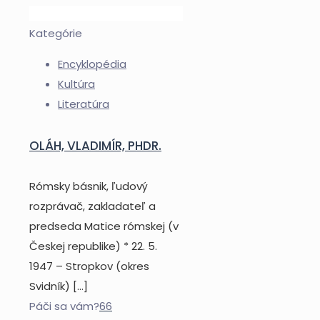
Kategórie
Encyklopédia
Kultúra
Literatúra
OLÁH, VLADIMÍR, PHDR.
Rómsky básnik, ľudový
rozprávač, zakladateľ a
predseda Matice rómskej (v
Českej republike) * 22. 5.
1947 – Stropkov (okres
Svidník)
[…]
Páči sa vám?
66