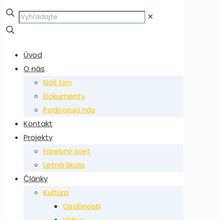
✕
Úvod
O nás
Náš tím
Dokumenty
Podporujú nás
Kontakt
Projekty
Farebný svet
Letná škola
Články
Kultúra
Osobnosti
Video