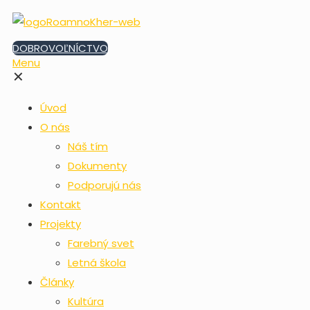
DOBROVOĽNÍCTVO
Menu
✕
Úvod
O nás
Náš tím
Dokumenty
Podporujú nás
Kontakt
Projekty
Farebný svet
Letná škola
Články
Kultúra