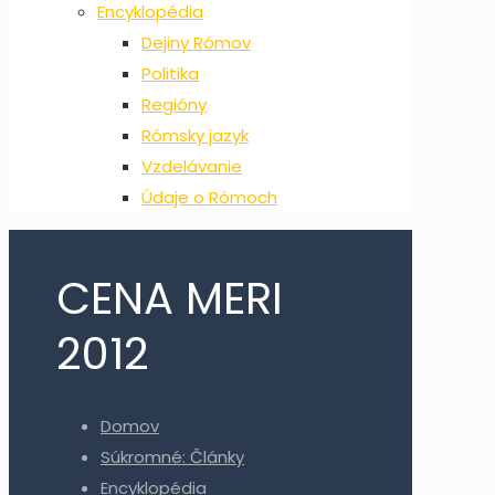
Encyklopédia
Dejiny Rómov
Politika
Regióny
Rómsky jazyk
Vzdelávanie
Údaje o Rómoch
CENA MERI
2012
Domov
Súkromné: Články
Encyklopédia