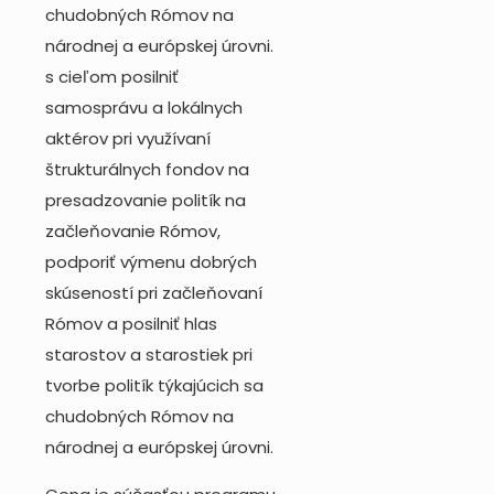
chudobných Rómov na
národnej a európskej úrovni.
s cieľom posilniť
samosprávu a lokálnych
aktérov pri využívaní
štrukturálnych fondov na
presadzovanie politík na
začleňovanie Rómov,
podporiť výmenu dobrých
skúseností pri začleňovaní
Rómov a posilniť hlas
starostov a starostiek pri
tvorbe politík týkajúcich sa
chudobných Rómov na
národnej a európskej úrovni.