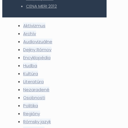
CENA MERI 2012
Aktivizmus
Archív
Audiovizuálne
Dejiny Rómov
Encyklopédia
Hudba
Kultúra
Literatúra
Nezaradené
Osobnosti
Politika
Regióny
Rómsky jazyk