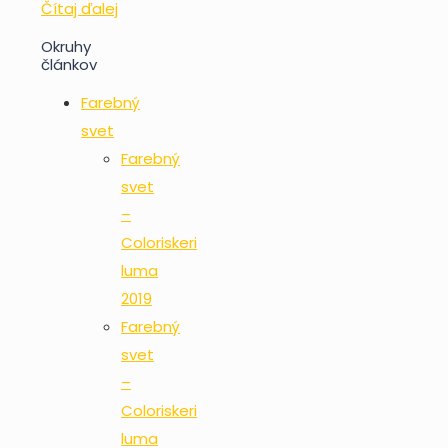
Čítaj ďalej
Okruhy
článkov
Farebný
svet
Farebný
svet
–
Coloriskeri
luma
2019
Farebný
svet
–
Coloriskeri
luma