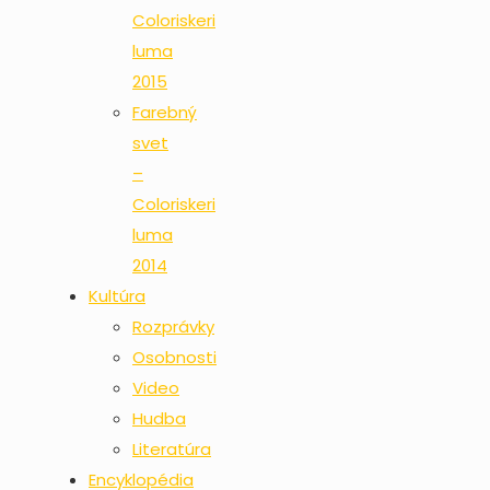
Coloriskeri
luma
2015
Farebný
svet
–
Coloriskeri
luma
2014
Kultúra
Rozprávky
Osobnosti
Video
Hudba
Literatúra
Encyklopédia