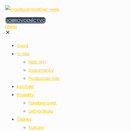
DOBROVOĽNÍCTVO
Menu
✕
Úvod
O nás
Náš tím
Dokumenty
Podporujú nás
Kontakt
Projekty
Farebný svet
Letná škola
Články
Kultúra