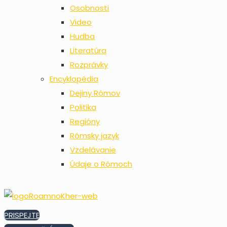
Osobnosti
Video
Hudba
Literatúra
Rozprávky
Encyklopédia
Dejiny Rómov
Politika
Regióny
Rómsky jazyk
Vzdelávanie
Údaje o Rómoch
PRISPEJTE