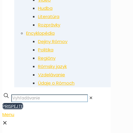
Hudba
Literatúra
Rozprávky
Encyklopédia
Dejiny Rómov
Politika
Regióny
Rómsky jazyk
Vzdelávanie
Údaje o Rómoch
✕
PRISPEJTE
Menu
✕