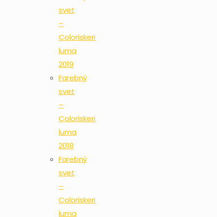
svet
–
Coloriskeri
luma
2019
Farebný
svet
–
Coloriskeri
luma
2018
Farebný
svet
–
Coloriskeri
luma