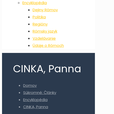
Encyklopédia
Dejiny Rómov
Politika
Regióny
Rómsky jazyk
Vzdelávanie
Údaje o Rómoch
CINKA, Panna
Domov
Súkromné: Články
Encyklopédia
CINKA, Panna