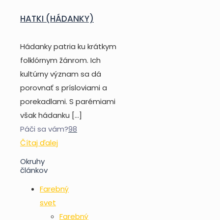
HATKI (HÁDANKY)
Hádanky patria ku krátkym
folklórnym žánrom. Ich
kultúrny význam sa dá
porovnať s prísloviami a
porekadlami. S parémiami
však hádanku
[…]
Páči sa vám?
98
Čítaj ďalej
Okruhy
článkov
Farebný
svet
Farebný