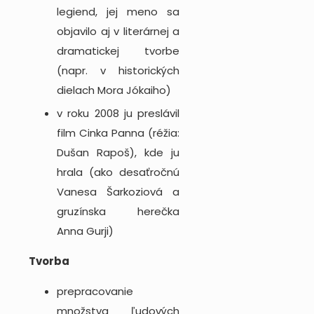
legiend, jej meno sa
objavilo aj v literárnej a
dramatickej tvorbe
(napr. v historických
dielach Mora Jókaiho)
v roku 2008 ju preslávil
film Cinka Panna (réžia:
Dušan Rapoš), kde ju
hrala (ako desaťročnú
Vanesa Šarkoziová a
gruzínska herečka
Anna Gurji)
Tvorba
prepracovanie
množstva ľudových