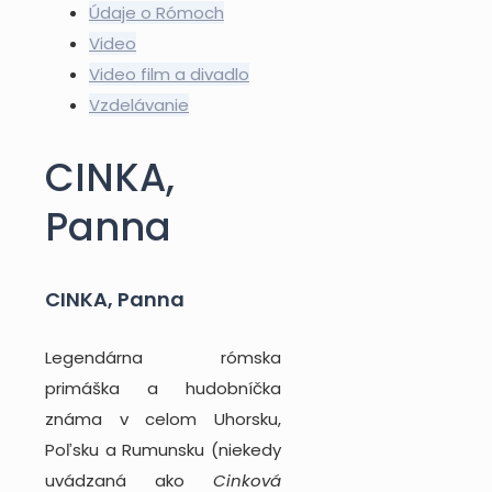
Údaje o Rómoch
Video
Video film a divadlo
Vzdelávanie
CINKA,
Panna
CINKA, Panna
Legendárna rómska
primáška a hudobníčka
známa v celom Uhorsku,
Poľsku a Rumunsku (niekedy
uvádzaná ako
Cinková