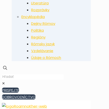
Literatúra
Rozprávky
Encyklopédia
Dejiny Rómov
Politika
Regióny
Rómsky jazyk
Vzdelávanie
Údaje o Rómoch
✕
PRISPEJTE
DOBROVOĽNÍCTVO