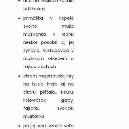
hrať na husliach začala
od 9 rokov
primáška v kapele
svojho muža
muzikanta, v ktorej
neskôr pôsobili aj jej
synovia, vystupovala v
mužskom oblečení a
fajkou v ústach
okrem majstrovskej hry
na husle hrala aj na
citaru, píšťalku, fleuru,
kolovrátok, gajdy,
fajfarku, zvonce,
mulitánku
po jej smrti vzniklo veľa