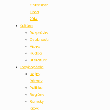
Coloriskeri
luma
2014
Kultúra
Rozprávky
Osobnosti
Video
Hudba
Literatúra
Encyklopédia
Dejiny
Rómov
Politika
Regióny
Rómsky
jazyk