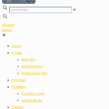
DOBROVOĽNÍCTVO
✕
Hľadať
Menu
✕
Úvod
O nás
Náš tím
Dokumenty
Podporujú nás
Kontakt
Projekty
Farebný svet
Letná škola
Články