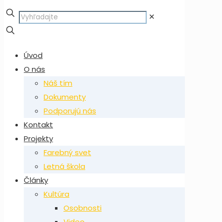
✕
Úvod
O nás
Náš tím
Dokumenty
Podporujú nás
Kontakt
Projekty
Farebný svet
Letná škola
Články
Kultúra
Osobnosti
Video