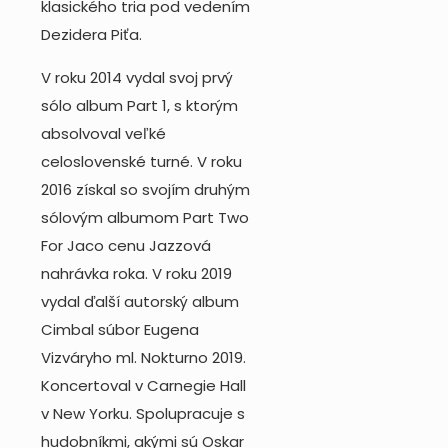
klasického tria pod vedením
Dezidera Piťa.
V roku 2014 vydal svoj prvý
sólo album Part 1, s ktorým
absolvoval veľké
celoslovenské turné. V roku
2016 získal so svojím druhým
sólovým albumom Part Two
For Jaco cenu Jazzová
nahrávka roka. V roku 2019
vydal ďalší autorský album
Cimbal súbor Eugena
Vizváryho ml. Nokturno 2019.
Koncertoval v Carnegie Hall
v New Yorku. Spolupracuje s
hudobníkmi, akými sú Oskar