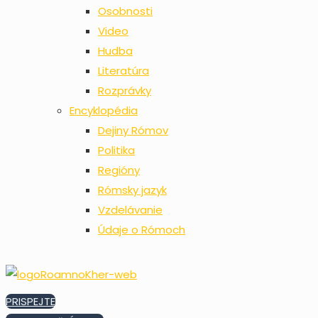
Osobnosti
Video
Hudba
Literatúra
Rozprávky
Encyklopédia
Dejiny Rómov
Politika
Regióny
Rómsky jazyk
Vzdelávanie
Údaje o Rómoch
PRISPEJTE