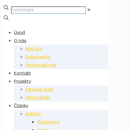
✕
Úvod
O nás
Náš tím
Dokumenty
Podporujú nás
Kontakt
Projekty
Farebný svet
Letná škola
Články
Kultúra
Osobnosti
Video