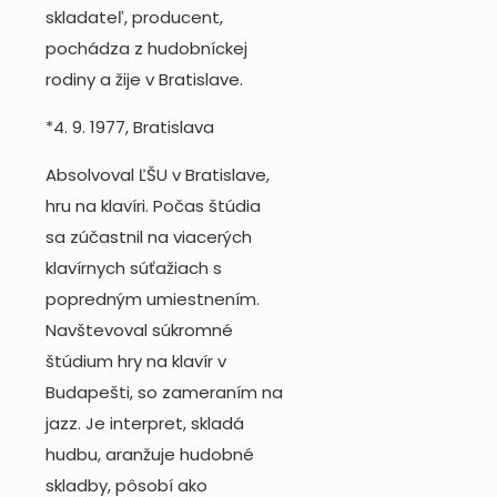
skladateľ, producent,
pochádza z hudobníckej
rodiny a žije v Bratislave.
*4. 9. 1977, Bratislava
Absolvoval ĽŠU v Bratislave,
hru na klavíri. Počas štúdia
sa zúčastnil na viacerých
klavírnych súťažiach s
popredným umiestnením.
Navštevoval súkromné
štúdium hry na klavír v
Budapešti, so zameraním na
jazz. Je interpret, skladá
hudbu, aranžuje hudobné
skladby, pôsobí ako