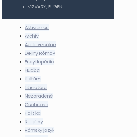
VIZVÁRY, EUGEN
Aktivizmus
Archív
Audiovizuálne
Dejiny Rómov
Encyklopédia
Hudba
Kultúra
Literatúra
Nezaradené
Osobnosti
Politika
Regióny
Rómsky jazyk