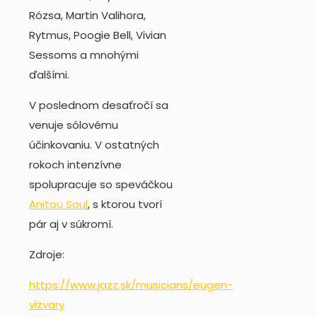
Rózsa, Martin Valihora,
Rytmus, Poogie Bell, Vivian
Sessoms a mnohými
ďalšími.
V poslednom desaťročí sa
venuje sólovému
účinkovaniu. V ostatných
rokoch intenzívne
spolupracuje so speváčkou
Anitou Soul
, s ktorou tvorí
pár aj v súkromí.
Zdroje:
https://www.jazz.sk/musicians/eugen-
vizvary