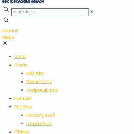
DOBROVOĽNÍCTVO
✕
Hľadať
Menu
✕
Úvod
O nás
Náš tím
Dokumenty
Podporujú nás
Kontakt
Projekty
Farebný svet
Letná škola
Články