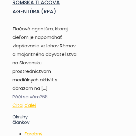
RÓMSKA TLAČOVÁ
AGENTÚRA (RPA)
Tlačová agentúra, ktorej
cieľom je napomáhať
zlepšovanie vzťahov Rómov
a majoritného obyvateľstva
na Slovensku
prostredníctvom
mediálnych aktivít s
dôrazom na
[…]
Páči sa vám?
68
Čítaj ďalej
Okruhy
článkov
Farebný