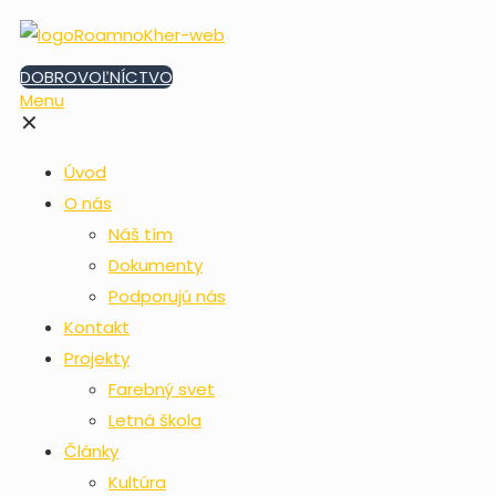
DOBROVOĽNÍCTVO
Menu
✕
Úvod
O nás
Náš tím
Dokumenty
Podporujú nás
Kontakt
Projekty
Farebný svet
Letná škola
Články
Kultúra