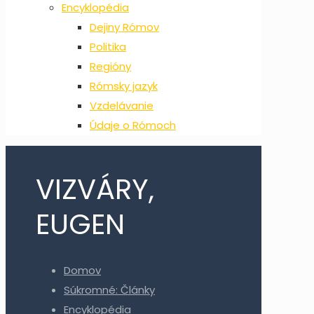
Encyklopédia
Dejiny Rómov
Politika
Regióny
Rómsky jazyk
Vzdelávanie
Údaje o Rómoch
VIZVÁRY,
EUGEN
Domov
Súkromné: Články
Encyklopédia