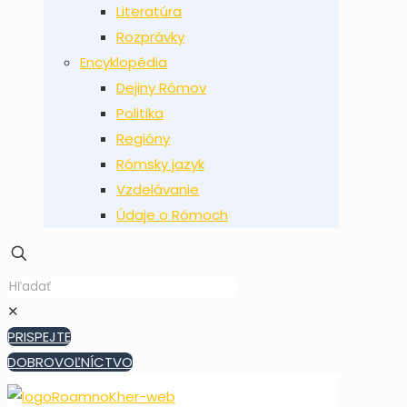
Literatúra
Rozprávky
Encyklopédia
Dejiny Rómov
Politika
Regióny
Rómsky jazyk
Vzdelávanie
Údaje o Rómoch
✕
PRISPEJTE
DOBROVOĽNÍCTVO