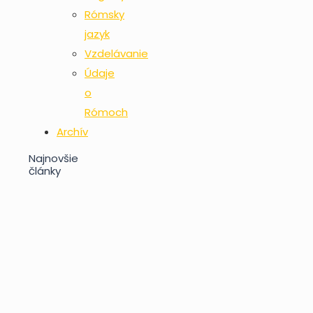
Rómsky
jazyk
Vzdelávanie
Údaje
o
Rómoch
Archív
Najnovšie
články