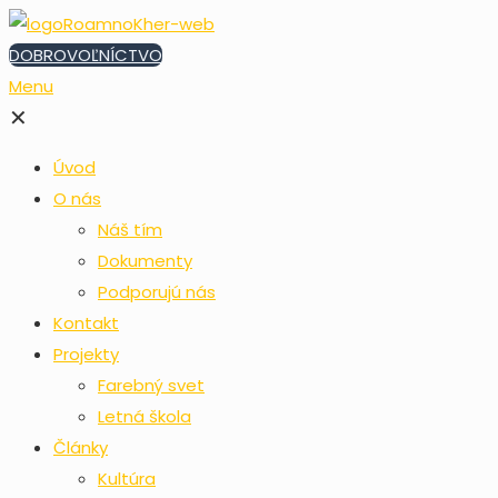
DOBROVOĽNÍCTVO
Menu
✕
Úvod
O nás
Náš tím
Dokumenty
Podporujú nás
Kontakt
Projekty
Farebný svet
Letná škola
Články
Kultúra