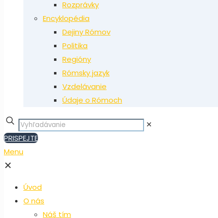
Rozprávky
Encyklopédia
Dejiny Rómov
Politika
Regióny
Rómsky jazyk
Vzdelávanie
Údaje o Rómoch
✕
PRISPEJTE
Menu
✕
Úvod
O nás
Náš tím