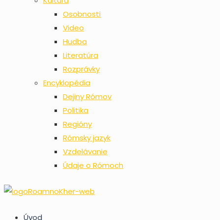
Kultúra
Osobnosti
Video
Hudba
Literatúra
Rozprávky
Encyklopédia
Dejiny Rómov
Politika
Regióny
Rómsky jazyk
Vzdelávanie
Údaje o Rómoch
Úvod