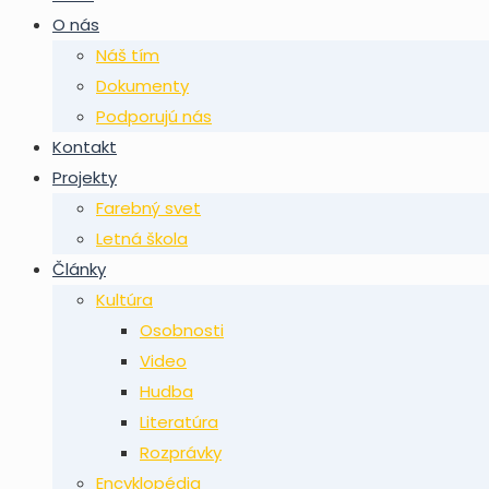
O nás
Náš tím
Dokumenty
Podporujú nás
Kontakt
Projekty
Farebný svet
Letná škola
Články
Kultúra
Osobnosti
Video
Hudba
Literatúra
Rozprávky
Encyklopédia