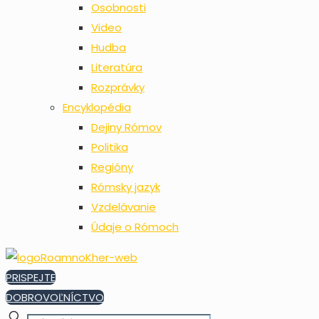
Osobnosti
Video
Hudba
Literatúra
Rozprávky
Encyklopédia
Dejiny Rómov
Politika
Regióny
Rómsky jazyk
Vzdelávanie
Údaje o Rómoch
PRISPEJTE
DOBROVOĽNÍCTVO