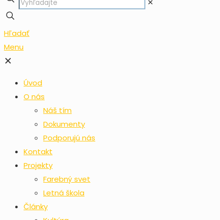
✕
Hľadať
Menu
✕
Úvod
O nás
Náš tím
Dokumenty
Podporujú nás
Kontakt
Projekty
Farebný svet
Letná škola
Články