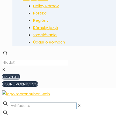
Dejiny Rómov
Politika
Regióny
Rómsky jazyk
Vzdelávanie
Údaje o Rómoch
✕
PRISPEJTE
DOBROVOĽNÍCTVO
✕