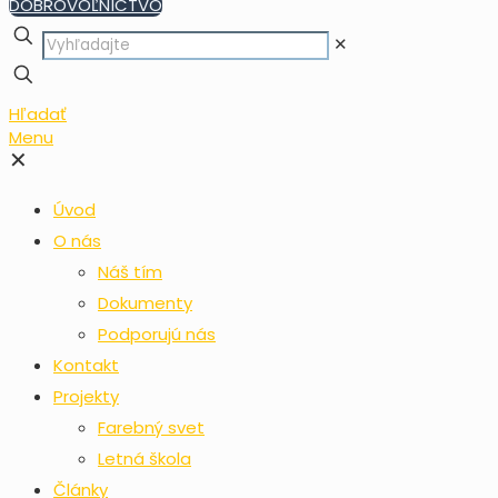
DOBROVOĽNÍCTVO
✕
Hľadať
Menu
✕
Úvod
O nás
Náš tím
Dokumenty
Podporujú nás
Kontakt
Projekty
Farebný svet
Letná škola
Články