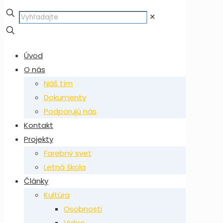
✕
Úvod
O nás
Náš tím
Dokumenty
Podporujú nás
Kontakt
Projekty
Farebný svet
Letná škola
Články
Kultúra
Osobnosti
Video