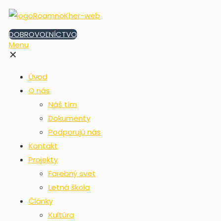
DOBROVOĽNÍCTVO
Menu
✕
Úvod
O nás
Náš tím
Dokumenty
Podporujú nás
Kontakt
Projekty
Farebný svet
Letná škola
Články
Kultúra