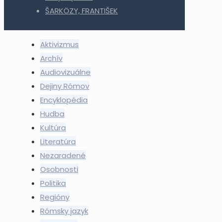
ŠARKÖZY, FRANTIŠEK
Aktivizmus
Archív
Audiovizuálne
Dejiny Rómov
Encyklopédia
Hudba
Kultúra
Literatúra
Nezaradené
Osobnosti
Politika
Regióny
Rómsky jazyk