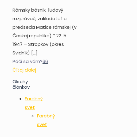
Rómsky básnik, ľudový
rozprávač, zakladateľ a
predseda Matice rómskej (v
Českej republike) * 22. 5.
1947 – Stropkov (okres
Svidník)
[…]
Páči sa vám?
66
Čítaj ďalej
Okruhy
článkov
Farebný
svet
Farebný
svet
–