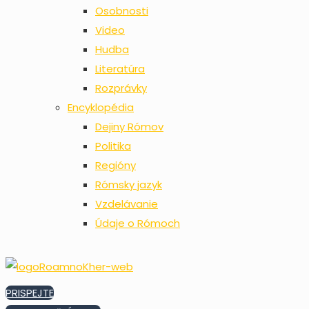
Osobnosti
Video
Hudba
Literatúra
Rozprávky
Encyklopédia
Dejiny Rómov
Politika
Regióny
Rómsky jazyk
Vzdelávanie
Údaje o Rómoch
PRISPEJTE