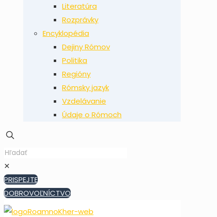
Literatúra
Rozprávky
Encyklopédia
Dejiny Rómov
Politika
Regióny
Rómsky jazyk
Vzdelávanie
Údaje o Rómoch
✕
PRISPEJTE
DOBROVOĽNÍCTVO