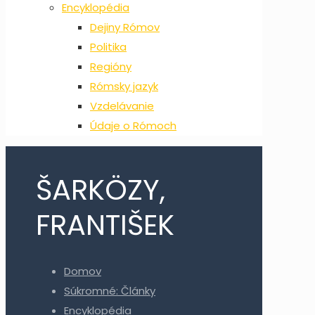
Encyklopédia
Dejiny Rómov
Politika
Regióny
Rómsky jazyk
Vzdelávanie
Údaje o Rómoch
ŠARKÖZY,
FRANTIŠEK
Domov
Súkromné: Články
Encyklopédia