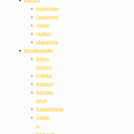
Kultúra
Rozprávky
Osobnosti
Video
Hudba
Literatúra
Encyklopédia
Dejiny
Rómov
Politika
Regióny
Rómsky
jazyk
Vzdelávanie
Údaje
o