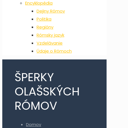
Encyklopédia
Dejiny Rómov
Politika
Regióny
Rómsky jazyk
Vzdelávanie
Údaje o Rómoch
ŠPERKY
OLAŠSKÝCH
RÓMOV
Domov