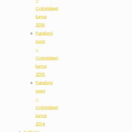
–
Coloriskeri
luma
2016
Farebný
svet
–
Coloriskeri
luma
2015
Farebný
svet
–
Coloriskeri
luma
2014