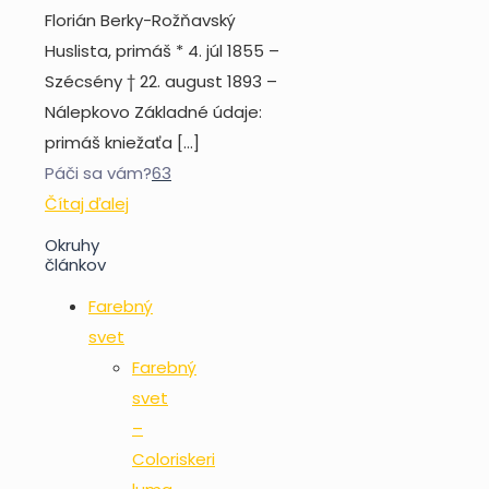
Florián Berky-Rožňavský
Huslista, primáš * 4. júl 1855 –
Szécsény † 22. august 1893 –
Nálepkovo Základné údaje:
primáš kniežaťa
[…]
Páči sa vám?
63
Čítaj ďalej
Okruhy
článkov
Farebný
svet
Farebný
svet
–
Coloriskeri