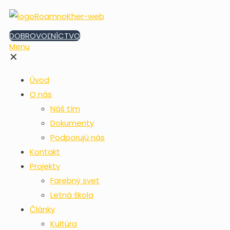
DOBROVOĽNÍCTVO
Menu
✕
Úvod
O nás
Náš tím
Dokumenty
Podporujú nás
Kontakt
Projekty
Farebný svet
Letná škola
Články
Kultúra