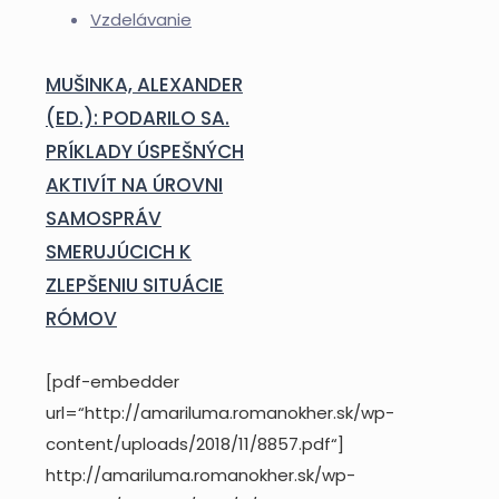
Vzdelávanie
MUŠINKA, ALEXANDER
(ED.): PODARILO SA.
PRÍKLADY ÚSPEŠNÝCH
AKTIVÍT NA ÚROVNI
SAMOSPRÁV
SMERUJÚCICH K
ZLEPŠENIU SITUÁCIE
RÓMOV
[pdf-embedder
url=“http://amariluma.romanokher.sk/wp-
content/uploads/2018/11/8857.pdf“]
http://amariluma.romanokher.sk/wp-