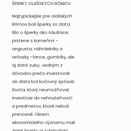
ŠPERKY OLAŠSKÝCH RÓMOV
Najtypickejšie pre olašských
Rómov boli šperky zo zlata.
Išlo o šperky ako náušnice,
prstene s kameňmi –
angrusta, náhrdelníky a
retiazky –lance, gombíky, ale
aj zlaté zuby. Jedným z
dôvodov prečo investovali
do zlata bol kočovný spôsob
života, ktorý neumožňoval
investície do nehnuteľností
a predmetov, ktoré neboli
prenosné. Okrem
ekonomického významu mali
zlaté šperky aj symbolický