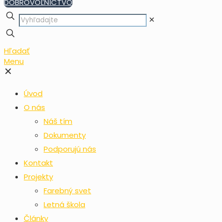
DOBROVOĽNÍCTVO
✕
Hľadať
Menu
✕
Úvod
O nás
Náš tím
Dokumenty
Podporujú nás
Kontakt
Projekty
Farebný svet
Letná škola
Články