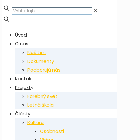
✕
Úvod
O nás
Náš tím
Dokumenty
Podporujú nás
Kontakt
Projekty
Farebný svet
Letná škola
Články
Kultúra
Osobnosti
Video