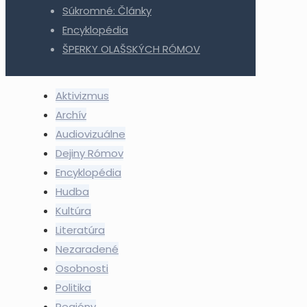
Súkromné: Články
Encyklopédia
ŠPERKY OLAŠSKÝCH RÓMOV
Aktivizmus
Archív
Audiovizuálne
Dejiny Rómov
Encyklopédia
Hudba
Kultúra
Literatúra
Nezaradené
Osobnosti
Politika
Regióny