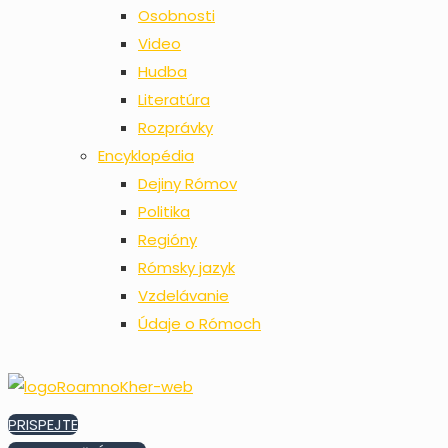
Osobnosti
Video
Hudba
Literatúra
Rozprávky
Encyklopédia
Dejiny Rómov
Politika
Regióny
Rómsky jazyk
Vzdelávanie
Údaje o Rómoch
PRISPEJTE