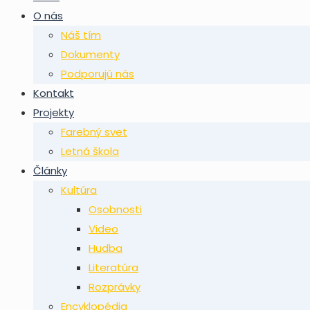
O nás
Náš tím
Dokumenty
Podporujú nás
Kontakt
Projekty
Farebný svet
Letná škola
Články
Kultúra
Osobnosti
Video
Hudba
Literatúra
Rozprávky
Encyklopédia