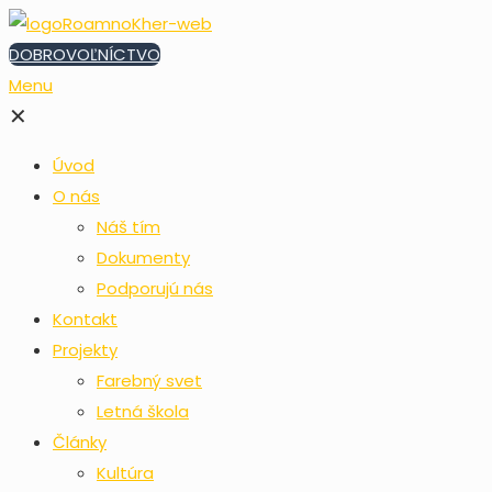
DOBROVOĽNÍCTVO
Menu
✕
Úvod
O nás
Náš tím
Dokumenty
Podporujú nás
Kontakt
Projekty
Farebný svet
Letná škola
Články
Kultúra