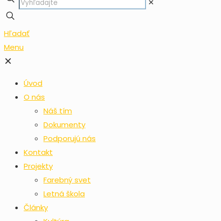
✕
Hľadať
Menu
✕
Úvod
O nás
Náš tím
Dokumenty
Podporujú nás
Kontakt
Projekty
Farebný svet
Letná škola
Články