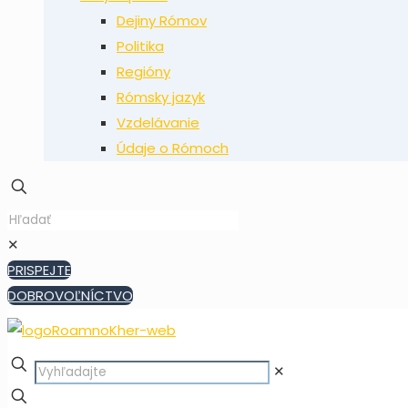
Dejiny Rómov
Politika
Regióny
Rómsky jazyk
Vzdelávanie
Údaje o Rómoch
✕
PRISPEJTE
DOBROVOĽNÍCTVO
✕