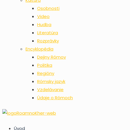
Kultúra
Osobnosti
Video
Hudba
Literatúra
Rozprávky
Encyklopédia
Dejiny Rómov
Politika
Regióny
Rómsky jazyk
Vzdelávanie
Údaje o Rómoch
Úvod