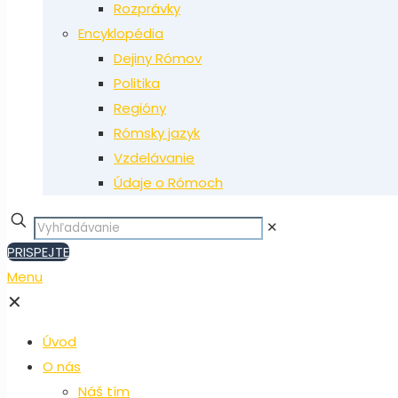
Rozprávky
Encyklopédia
Dejiny Rómov
Politika
Regióny
Rómsky jazyk
Vzdelávanie
Údaje o Rómoch
✕
PRISPEJTE
Menu
✕
Úvod
O nás
Náš tím