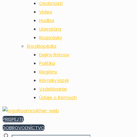
Osobnosti
Video
Hudba
Literatúra
Rozprávky
Encyklopédia
Dejiny Rómov
Politika
Regióny
Rómsky jazyk
Vzdelávanie
Údaje o Rómoch
PRISPEJTE
DOBROVOĽNÍCTVO