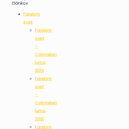
článkov
Farebný
svet
Farebný
svet
–
Coloriskeri
luma
2019
Farebný
svet
–
Coloriskeri
luma
2018
Farebný