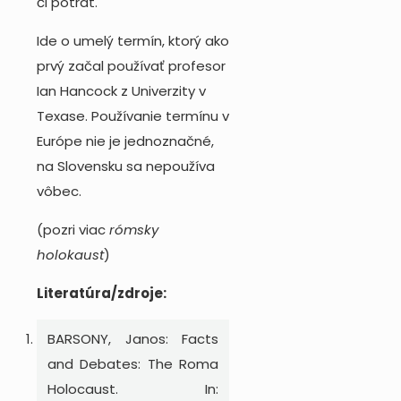
či potrat.
Ide o umelý termín, ktorý ako
prvý začal používať profesor
Ian Hancock z Univerzity v
Texase. Používanie termínu v
Európe nie je jednoznačné,
na Slovensku sa nepoužíva
vôbec.
(pozri viac
rómsky
holokaust
)
Literatúra/zdroje:
BARSONY, Janos: Facts
and Debates: The Roma
Holocaust. In: