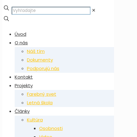
✕
Úvod
O nás
Náš tím
Dokumenty
Podporujú nás
Kontakt
Projekty
Farebný svet
Letná škola
Články
Kultúra
Osobnosti
Video