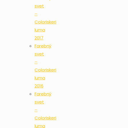
svet
–
Coloriskeri
luma
2017
Farebný
svet
–
Coloriskeri
luma
2016
Farebný
svet
–
Coloriskeri
luma