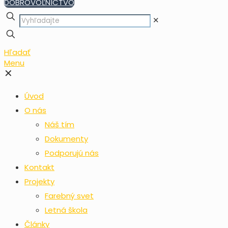
DOBROVOĽNÍCTVO
✕
Hľadať
Menu
✕
Úvod
O nás
Náš tím
Dokumenty
Podporujú nás
Kontakt
Projekty
Farebný svet
Letná škola
Články