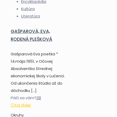
Encyklopédia
Kultúra
Literatúra
GAŠPAROVÁ, EVA,
RODENÁ PLEŠKOVÁ
Gašparová Eva poetka *
14.mája 1951, v Očovej
Absolventka Strednej
ekonomickej školy v Lučenci.
Od ukončenia štúdia až do
dôchodku
[…]
Páči sa vám?
38
Čítaj ďalej
Okruhy