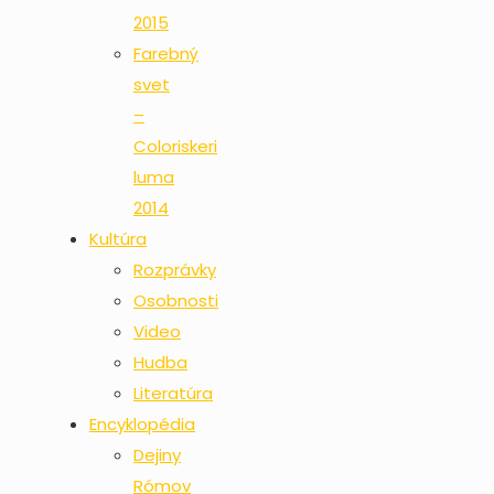
2015
Farebný
svet
–
Coloriskeri
luma
2014
Kultúra
Rozprávky
Osobnosti
Video
Hudba
Literatúra
Encyklopédia
Dejiny
Rómov