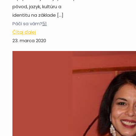
pôvod, jazyk, kultúru a
identitu na základe
[…]
Páči sa vám?
51
Čítaj ďalej
23. marca 2020