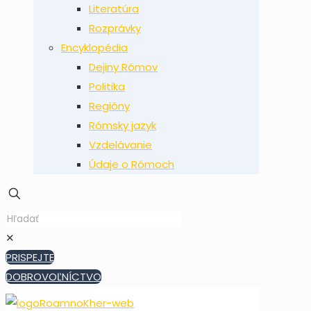
Literatúra
Rozprávky
Encyklopédia
Dejiny Rómov
Politika
Regióny
Rómsky jazyk
Vzdelávanie
Údaje o Rómoch
✕
PRISPEJTE
DOBROVOĽNÍCTVO