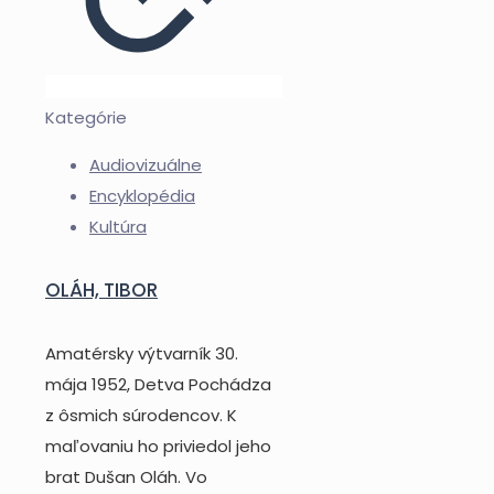
Kategórie
Audiovizuálne
Encyklopédia
Kultúra
OLÁH, TIBOR
Amatérsky výtvarník 30.
mája 1952, Detva Pochádza
z ôsmich súrodencov. K
maľovaniu ho priviedol jeho
brat Dušan Oláh. Vo