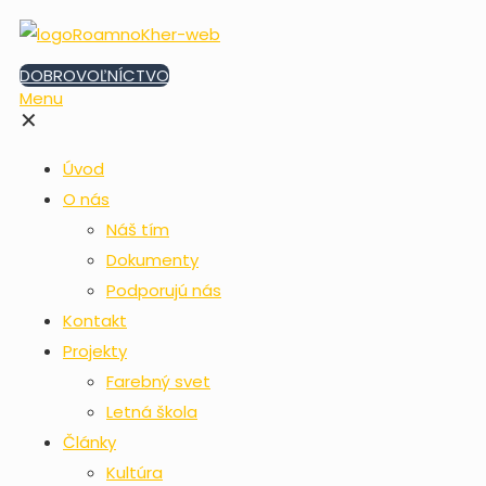
DOBROVOĽNÍCTVO
Menu
✕
Úvod
O nás
Náš tím
Dokumenty
Podporujú nás
Kontakt
Projekty
Farebný svet
Letná škola
Články
Kultúra