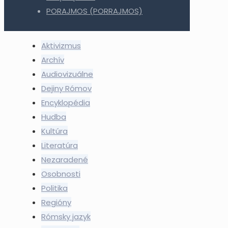
PORAJMOS (PORRAJMOS)
Aktivizmus
Archív
Audiovizuálne
Dejiny Rómov
Encyklopédia
Hudba
Kultúra
Literatúra
Nezaradené
Osobnosti
Politika
Regióny
Rómsky jazyk