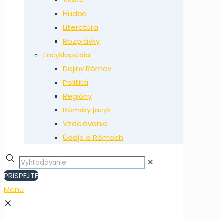
Hudba
Literatúra
Rozprávky
Encyklopédia
Dejiny Rómov
Politika
Regióny
Rómsky jazyk
Vzdelávanie
Údaje o Rómoch
✕
PRISPEJTE
Menu
✕