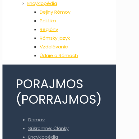
Encyklopédia
Dejiny Rómov
Politika
Regióny
Rómsky jazyk
Vzdelávanie
Údaje o Rómoch
PORAJMOS
(PORRAJMOS)
Domov
Súkromné: Články
Encyklopédia