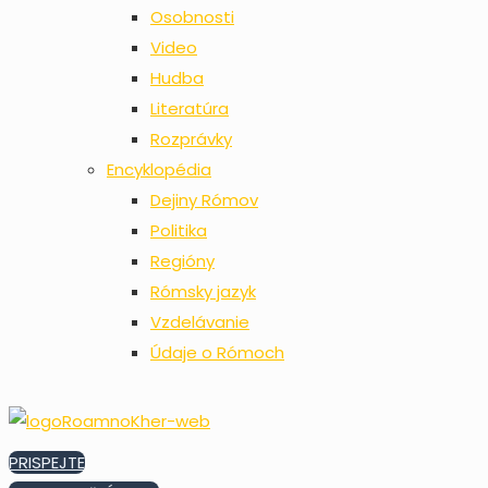
Osobnosti
Video
Hudba
Literatúra
Rozprávky
Encyklopédia
Dejiny Rómov
Politika
Regióny
Rómsky jazyk
Vzdelávanie
Údaje o Rómoch
PRISPEJTE