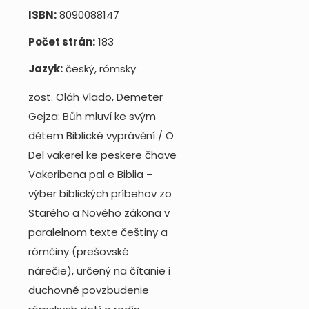
ISBN:
8090088147
Počet strán:
183
Jazyk:
český, rómsky
zost. Oláh Vlado, Demeter
Gejza: Bůh mluví ke svým
dětem Biblické vyprávění / O
Del vakerel ke peskere čhave
Vakeribena pal e Biblia –
výber biblických príbehov zo
Starého a Nového zákona v
paralelnom texte češtiny a
rómčiny (prešovské
nárečie), určený na čítanie i
duchovné povzbudenie