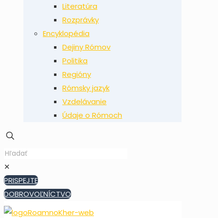
Literatúra
Rozprávky
Encyklopédia
Dejiny Rómov
Politika
Regióny
Rómsky jazyk
Vzdelávanie
Údaje o Rómoch
✕
PRISPEJTE
DOBROVOĽNÍCTVO