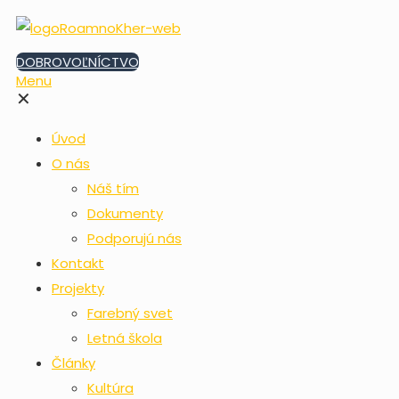
DOBROVOĽNÍCTVO
Menu
✕
Úvod
O nás
Náš tím
Dokumenty
Podporujú nás
Kontakt
Projekty
Farebný svet
Letná škola
Články
Kultúra