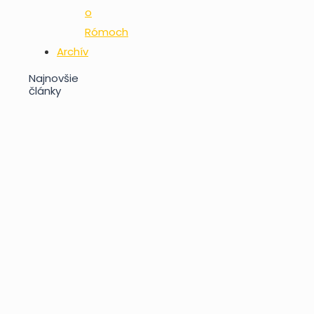
o
Rómoch
Archív
Najnovšie
články