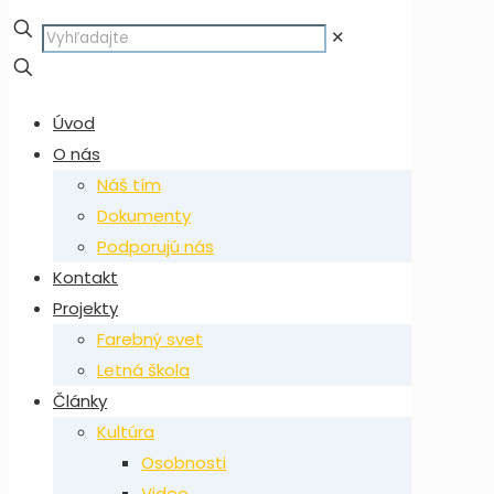
✕
Úvod
O nás
Náš tím
Dokumenty
Podporujú nás
Kontakt
Projekty
Farebný svet
Letná škola
Články
Kultúra
Osobnosti
Video