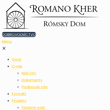
DOBROVOĽNÍCTVO
Menu
✕
Úvod
O nás
Náš tím
Dokumenty
Podporujú nás
Kontakt
Projekty
Farebný svet