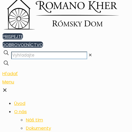
PRISPEJTE
DOBROVOĽNÍCTVO
✕
Hľadať
Menu
✕
Úvod
O nás
Náš tím
Dokumenty