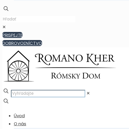
✕
PRISPEJTE
DOBROVOĽNÍCTVO
✕
Úvod
O nás